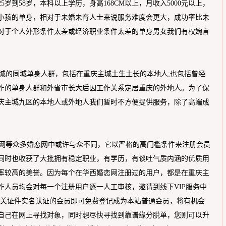
岁到58岁，本科以上学历，身高168CM以上，月收入5000元以上，
小孩的单身，相对于未婚未育人士来说服务难度会更大，成功率比未
对于个人外形条件太差或经济职业条件太差的单身男女我们有权婉言
的同城单身人群，包括在重庆主城土生土长的本地人;也包括曾经
作的单身人群和外省市长大后因工作关系定居重庆的外地人。为了保
庆主城九区的本地人或外地人我们暂时不方便提供服务，除了高端成
网等众多婚恋网中或许与众不同，它以严格的高门槛条件来注册会员
同时也收获了大批拥有稳定职业，有学历，有谈吐气质内涵的优质用
率较高的美誉。因为每个在华西婚恋网注册过的用户，都是在重庆主
作人员均会对每一个注册用户逐一人工审核，邀请到线下VIP服务中
为相关证件实名认证的会员即可免费登记成为本站普通会员，将有机会
自己在网上寻找对象，同时想尽快寻找到靠谱缘分脱单，您则可以升