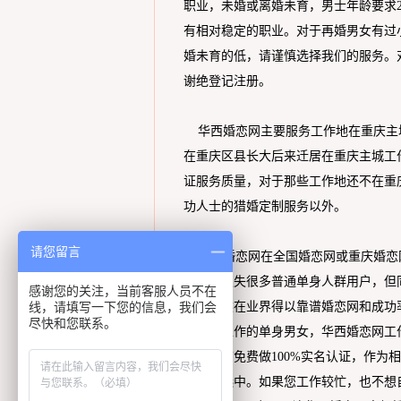
职业，未婚或离婚未育，男士年龄要求25
有相对稳定的职业。对于再婚男女有过
婚未育的低，请谨慎选择我们的服务。
谢绝登记注册。
华西婚恋网主要服务工作地在重庆主城
在重庆区县长大后来迁居在重庆主城工
证服务质量，对于那些工作地还不在重
功人士的猎婚定制服务以外。
请您留言
华西婚恋网在全国婚恋网或重庆婚恋
自然会损失很多普通单身人群用户，但
感谢您的关注，当前客服人员不在
线，请填写一下您的信息，我们会
户，自然在业界得以靠谱婚恋网和成功
尽快和您联系。
城九区工作的单身男女，华西婚恋网工
心实体店免费做100%实名认证，作
被异性选中。如果您工作较忙，也不想