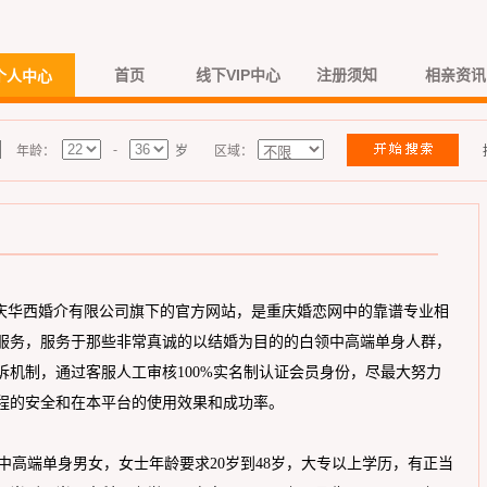
首页
线下VIP中心
注册须知
相亲资讯
个人中心
-
年龄：
岁
区域：
om)是重庆华西婚介有限公司旗下的官方网站，是重庆婚恋网中的靠谱专业相
服务，服务于那些非常真诚的以结婚为目的的白领中高端单身人群，
诉机制，通过客服人工审核100%实名制认证会员身份，尽最大努力
程的安全和在本平台的使用效果和成功率。
高端单身男女，女士年龄要求20岁到48岁，大专以上学历，有正当