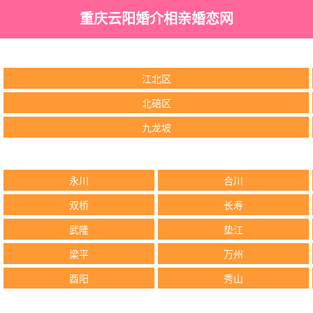
重庆云阳婚介相亲婚恋网
江北区
北碚区
九龙坡
永川
合川
双桥
长寿
武隆
垫江
梁平
万州
酉阳
秀山