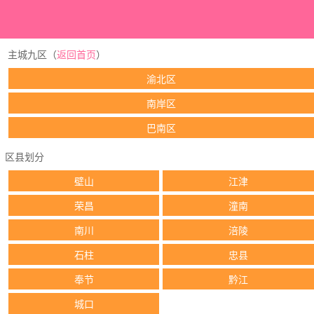
主城九区（
返回首页
）
渝北区
南岸区
巴南区
区县划分
壁山
江津
荣昌
潼南
南川
涪陵
石柱
忠县
奉节
黔江
城口