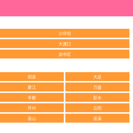
沙坪坝
大渡口
渝中区
铜梁
大足
綦江
万盛
丰都
彭水
开州
云阳
巫山
巫溪